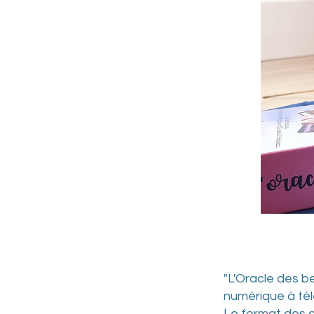
"L'Oracle des be
numérique à té
Le format des 