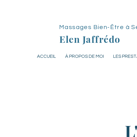
Massages Bien-Être
à S
Elen Jaffrédo
ACCUEIL
À PROPOS DE MOI
LES PREST
L