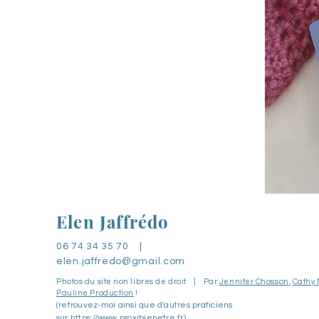
Elen Jaffrédo
06 74 34 35 70 |
elen.jaffredo@gmail.com
Photos du site non libres de droit | Par
Jennifer Chosson
,
Cathy 
Pauline Production
!
(retrouvez-moi ainsi que d'autres praticiens
sur
https://www.proxibienetre.fr
)