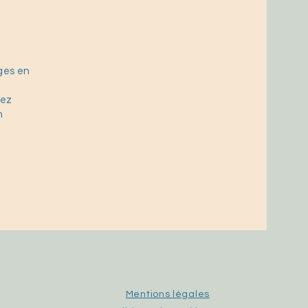
ges en
vez
n
Mentions légales