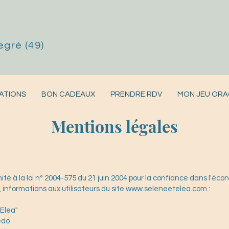
egré (49)
ATIONS
BON CADEAUX
PRENDRE RDV
MON JEU ORA
Mentions légales
té à la loi n° 2004-575 du 21 juin 2004 pour la confiance dans l'éco
informations aux utilisateurs du site
www.seleneetelea.com
:
 Elea"
édo