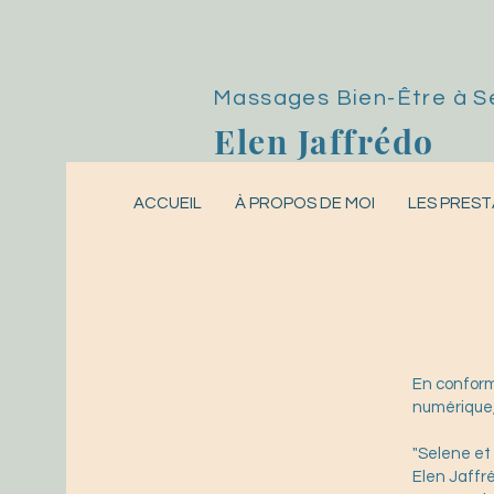
Massages Bien-Être
à S
Elen Jaffrédo
ACCUEIL
À PROPOS DE MOI
LES PREST
En conformi
numérique, 
"Selene et
Elen Jaffr