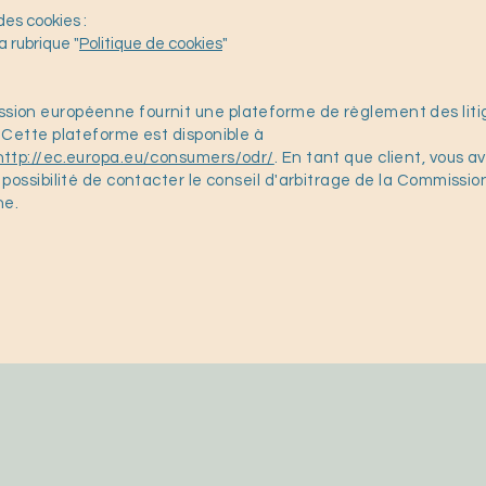
des cookies :
a rubrique "
Politique de cookies
"
sion européenne fournit une plateforme de règlement des liti
. Cette plateforme est disponible à
http://ec.europa.eu/consumers/odr/
. En tant que client, vous a
a possibilité de contacter le conseil d'arbitrage de la Commissio
ne.