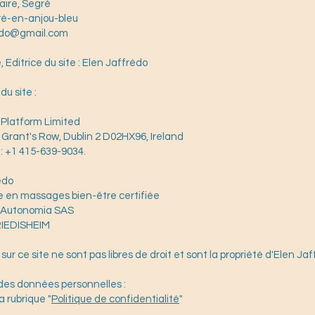
taire, Segré
é-en-anjou-bleu
redo@gmail.com
 Editrice du site : Elen Jaffrédo​
u site :
 Platform Limited
 Grant's Row, Dublin 2 D02HX96, Ireland
: +1 415-639-9034.
édo
e en massages bien-être certifiée
r Autonomia SAS
 RIEDISHEIM
sur ce site ne sont pas libres de droit et sont la propriété d'Elen Jaf
 des données personnelles :
a rubrique "
Politique de confidentialité
"