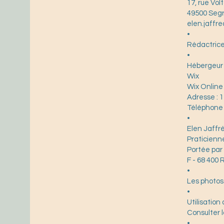
17, rue Vol
49500 Segr
elen.jaff
•
Rédactrice,
•
Hébergeur d
Wix
Wix Online
Adresse : 1
Téléphone 
•
Elen Jaffr
Praticienn
Portée pa
F - 68 400
•
Les photos 
•
Utilisation
Consulter l
•