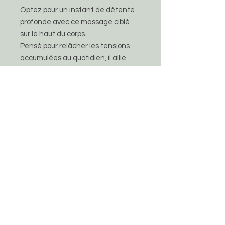
Optez pour un instant de détente
profonde avec ce massage ciblé
sur le haut du corps.
Pensé pour relâcher les tensions
accumulées au quotidien, il allie
douceur et efficacité pour
apaiser les bras, le visage et le
crâne.
Elen Jaffrédo
06 74 34 35 70
|
elen.jaffredo@gmail.com
Photos du site non libres de droit | Par
Jennifer
Chosson
,
Cathy Marion
et
Pauline Production
!
(retrouvez-moi ainsi que d'autres praticiens
sur
https://www.proxibienetre.fr
)