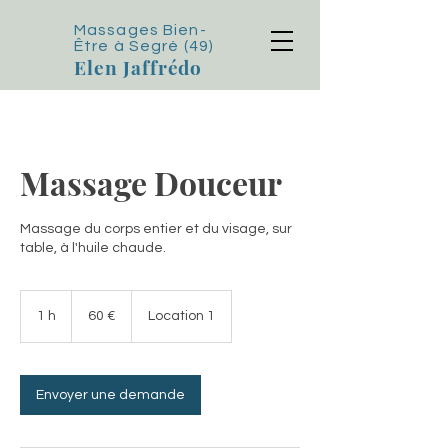
Massages Bien-
Être
à Segré (49)
Elen Jaffrédo
Massage Douceur
Massage du corps entier et du visage, sur
table, à l'huile chaude.
60
euros
1 h
1
60 €
Location 1
Envoyer une demande